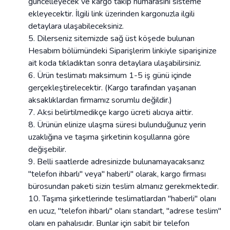
güncelleyecek ve kargo takip numarasını sisteme
ekleyecektir. İlgili link üzerinden kargonuzla ilgili
detaylara ulaşabileceksiniz.
Dilerseniz sitemizde sağ üst köşede bulunan
Hesabım bölümündeki Siparişlerim linkiyle siparişinize
ait koda tıkladıktan sonra detaylara ulaşabilirsiniz.
Ürün teslimatı maksimum 1-5 iş günü içinde
gerçekleştirelecektir. (Kargo tarafından yaşanan
aksaklıklardan firmamız sorumlu değildir.)
Aksi belirtilmedikçe kargo ücreti alıcıya aittir.
Ürünün elinize ulaşma süresi bulunduğunuz yerin
uzaklığına ve taşıma şirketinin koşullarına göre
değişebilir.
Belli saatlerde adresinizde bulunamayacaksanız
"telefon ihbarlı" veya" haberli" olarak, kargo firması
bürosundan paketi sizin teslim almanız gerekmektedir.
Taşıma şirketlerinde teslimatlardan "haberli" olanı
en ucuz, "telefon ihbarlı" olanı standart, "adrese teslim"
olanı en pahalısıdır. Bunlar için sabit bir telefon